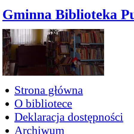
Gminna Biblioteka Pu
Strona główna
O bibliotece
Deklaracja dostępności
Archiwum