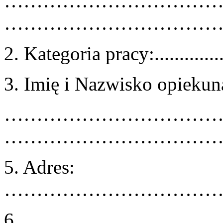
……………………………
……………………………
2. Kategoria pracy:..................
3. Imię i Nazwisko opiekuna
……………………………
……………………………
5. Adres:
……………………………
6.