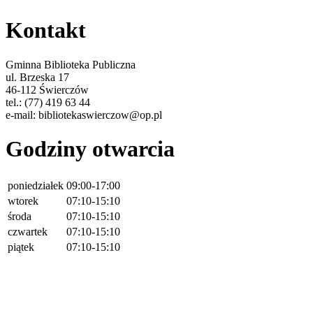
Kontakt
Gminna Biblioteka Publiczna
ul. Brzeska 17
46-112 Świerczów
tel.: (77) 419 63 44
e-mail: bibliotekaswierczow@op.pl
Godziny otwarcia
poniedziałek
09:00-17:00
wtorek
07:10-15:10
środa
07:10-15:10
czwartek
07:10-15:10
piątek
07:10-15:10