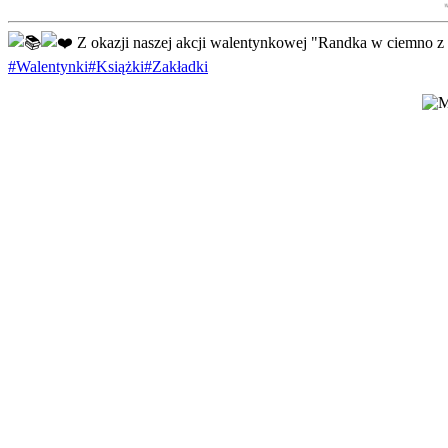
Z okazji naszej akcji walentynkowej "Randka w ciemno z k
#Walentynki
#Książki
#Zakładki