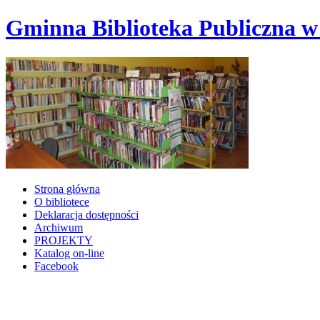
Gminna Biblioteka Publiczna w
Strona główna
O bibliotece
Deklaracja dostępności
Archiwum
PROJEKTY
Katalog on-line
Facebook