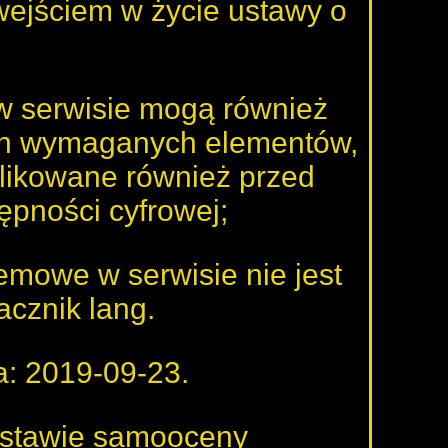
wejściem w życie ustawy o
 w serwisie mogą również
ych wymaganych elementów,
blikowane również przed
ępności cyfrowej;
emowe w serwisie nie jest
cznik lang.
: 2019-09-23.
dstawie samooceny