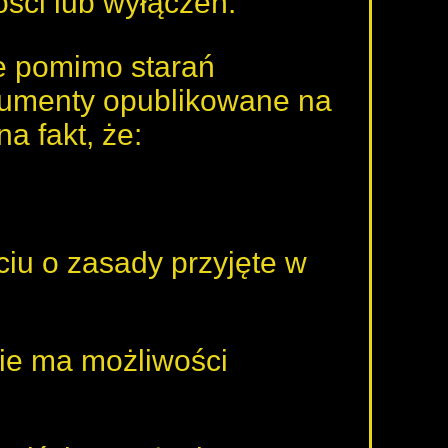
ści lub wyłączeń:
że pomimo starań
kumenty opublikowane na
a fakt, że:
ciu o zasady przyjęte w
nie ma możliwości