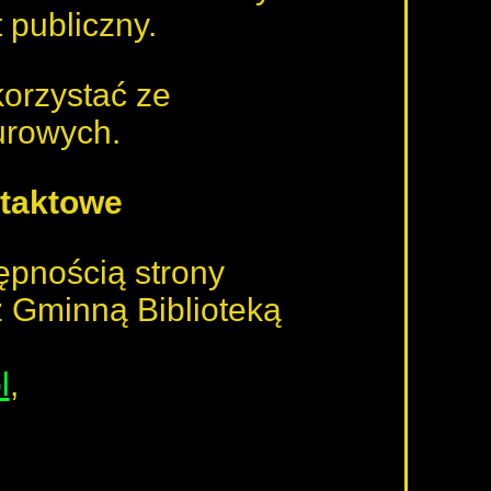
publiczny.
korzystać ze
urowych.
ntaktowe
pnością strony
z Gminną Biblioteką
l
,