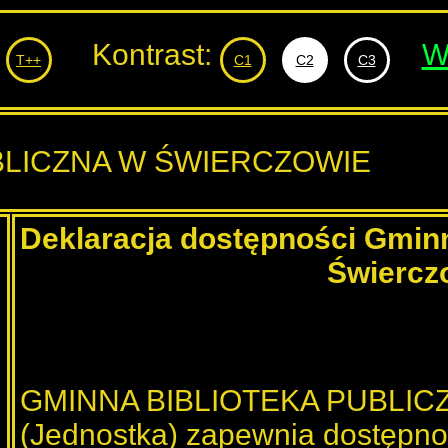
Kontrast:
W
T++
C1
C2
C3
BLICZNA W ŚWIERCZOWIE
Deklaracja dostępności Gminne
Świercz
GMINNA BIBLIOTEKA PUBLI
(Jednostka) zapewnia dostępnoś